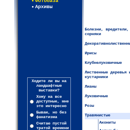
Фотобаза
Архивы
Болезни, вредители,
сорняки
Декоративнолиственн
Ирисы
Клубнелуковичные
Лиственные деревья 
кустарники
Ходите ли вы на
ландшафтные
Лианы
выставки?
Луковичные
Хожу на все
доступные, мне
Розы
это интересно
Бываю, но без
Травянистые
фанатизма
Акониты
Считаю пустой
тратой времени