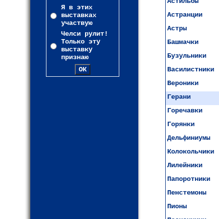
Астильбы
Я в этих
Астранции
выставках
участвую
Астры
Челси рулит!
Только эту
Башмачки
выставку
Бузульники
признаю
Василистники
Вероники
Герани
Горечавки
Горянки
Дельфиниумы
Колокольчики
Лилейники
Папоротники
Пенстемоны
Пионы