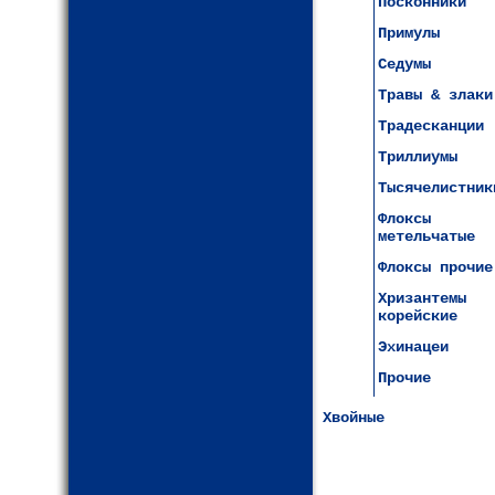
Посконники
Примулы
Седумы
Травы & злаки
Традесканции
Триллиумы
Тысячелистник
Флоксы
метельчатые
Флоксы прочие
Хризантемы
корейские
Эхинацеи
Прочие
Хвойные