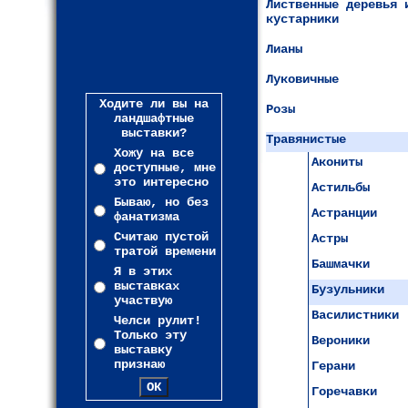
Лиственные деревья 
кустарники
Лианы
Луковичные
Ходите ли вы на
Розы
ландшафтные
выставки?
Травянистые
Хожу на все
Акониты
доступные, мне
это интересно
Астильбы
Бываю, но без
Астранции
фанатизма
Считаю пустой
Астры
тратой времени
Башмачки
Я в этих
выставках
Бузульники
участвую
Василистники
Челси рулит!
Только эту
Вероники
выставку
признаю
Герани
Горечавки