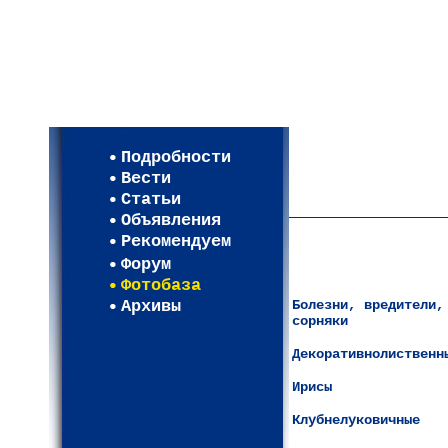
Мои настройки
Регистрация
Подробности
Карта WEBСАД в Моск
Вести
Карта WEBСАД в Лени
Статьи
(93)
Объявления
Рекомендуем
Форум
Фотобаза
Архивы
Болезни, вредители,
сорняки
Декоративнолиственн
Ирисы
Клубнелуковичные