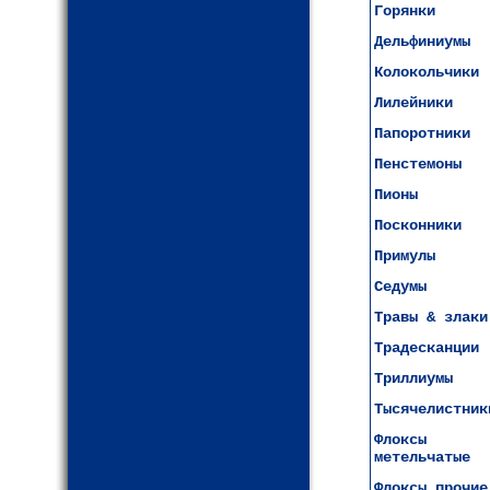
Горянки
Дельфиниумы
Колокольчики
Лилейники
Папоротники
Пенстемоны
Пионы
Посконники
Примулы
Седумы
Травы & злаки
Традесканции
Триллиумы
Тысячелистник
Флоксы
метельчатые
Флоксы прочие