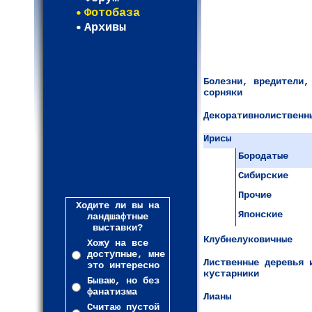
Фотобаза
Архивы
Болезни, вредители,
сорняки
Декоративнолиственн
Ирисы
Бородатые
Сибирские
Прочие
Ходите ли вы на
Японские
ландшафтные
выставки?
Клубнелуковичные
Хожу на все
доступные, мне
Лиственные деревья 
это интересно
кустарники
Бываю, но без
фанатизма
Лианы
Считаю пустой