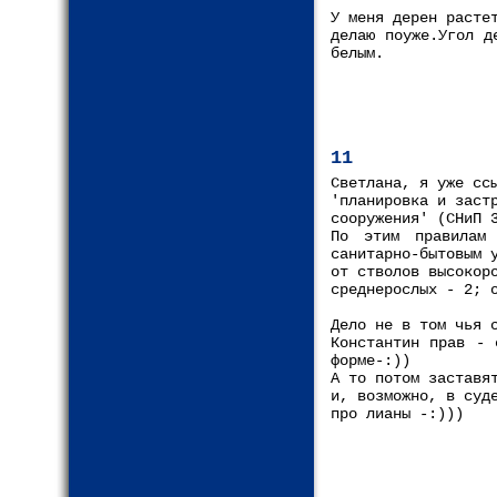
У меня дерен расте
делаю поуже.Угол д
белым.
11
Cветлана, я уже сс
'планировка и заст
сооружения' (СНиП 
По этим правилам 
санитарно-бытовым 
от стволов высокор
среднерослых - 2; 
Дело не в том чья 
Константин прав - 
форме-:))
А то потом заставя
и, возможно, в суд
про лианы -:)))