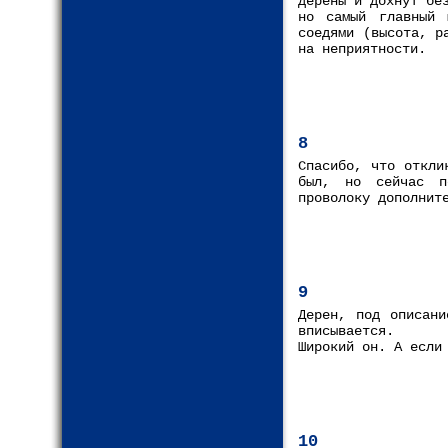
дерены и дохнут бе
но самый главный 
соедями (высота, р
на неприятности.
8
Спасибо, что откли
был, но сейчас по
проволоку дополнит
9
Дерен, под описани
вписывается.
Широкий он. А если
10