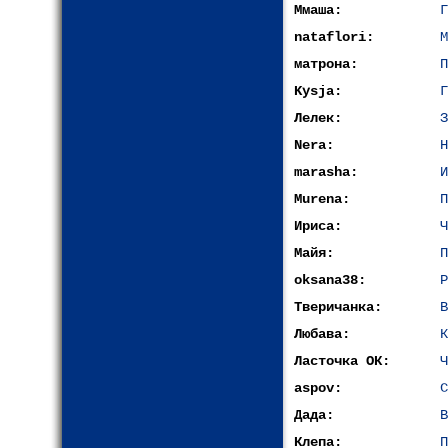
Ммаша:
Г
nataflori:
М
матрона:
П
Kysja:
Г
Лелек:
З
Nera:
Н
marasha:
И
Murena:
П
Ириса:
Ч
Майя:
П
oksana38:
Р
Тверичанка:
В
Любава:
К
Ласточка ОК:
Ч
aspov:
С
Дада:
В
Клепа:
П