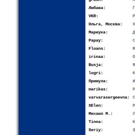
Любава:
Г
VKR:
Р
Ольга, Москва:
Х
Мариука:
Д
Papay:
С
Floans:
R
irinaa:
О
Busja:
Я
logri:
К
Примула:
И
marikas:
Р
varvarasergeevna:
С
SElen:
P
Михаил М.:
У
Tinna:
К
Seriy:
З