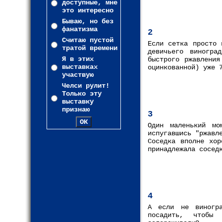
доступные, мне
это интересно
Бываю, но без
фанатизма
2
Считаю пустой
Если сетка просто 
тратой времени
девичьего виногра
Я в этих
быстрого ржавления
выставках
оцинкованной) уже 
участвую
Челси рулит!
Только эту
выставку
признаю
3
Один маленький мо
испугавшись "ржавл
Соседка вполне хор
принадлежала сосед
4
А если не виногр
посадить, чтобы