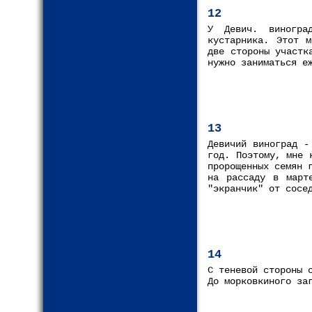
12
У Девич. виногра
кустарника. Этот м
две стороны участк
нужно заниматься е
13
Девичий виноград -
год. Поэтому, мне 
пророщенных семян 
на рассаду в март
"экранчик" от сосе
14
С теневой стороны 
До морковкиного за