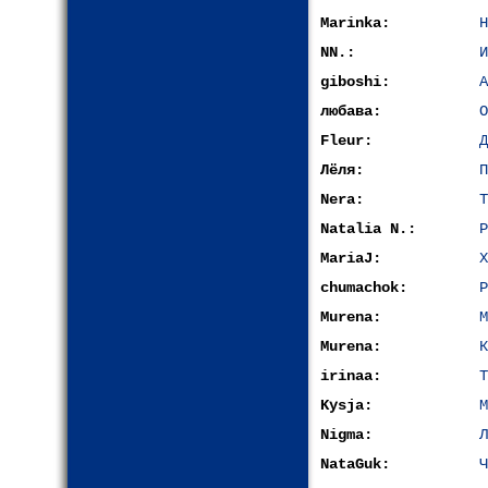
Marinka:
Н
NN.:
И
giboshi:
А
любава:
О
Fleur:
Д
Лёля:
П
Nera:
Т
Natalia N.:
Р
MariaJ:
Х
chumachok:
Р
Murena:
М
Murena:
К
irinaa:
Т
Kysja:
М
Nigma:
Л
NataGuk:
Ч