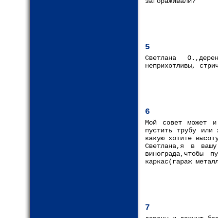
загораживали?
5
Светлана О.,дере
неприхотливы, стри
6
Мой совет может и
пустить трубу или 
какую хотите высот
Светлана,я в вашу
винограда,чтобы п
каркас(гараж метал
7