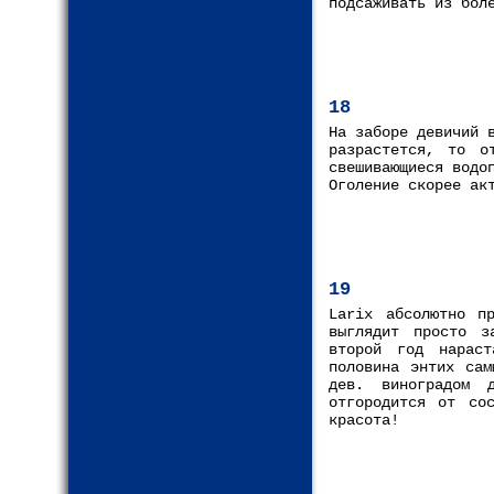
подсаживать из бол
18
На заборе девичий 
разрастется, то о
свешивающиеся водо
Оголение скорее ак
19
Larix абсолютно п
выглядит просто з
второй год нараст
половина энтих сам
дев. виноградом 
отгородится от со
красота!