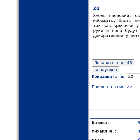
20
Хмель японский, с
избежать. Цветы не
так как крючочки у
руки и ноги будут 
декоративней у нег
Показывать по
Поиск по теме >>
Катюша:
В
Михаил М.:
П
grain:
К