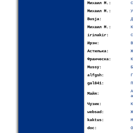
Михаил М.:
С
Михаил М.:
У
Busja:
Д
Михаил М.:
К
irinakir:
С
Ирэн:
В
Астилька:
Ж
Франческа:
К
Mussy:
Б
alfgsh:
Г
gal841:
П
Майя:
а
Чузик:
К
websad:
Ж
kaktus:
М
doc:
О