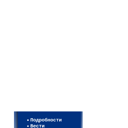
Мои настройки
Регистрация
Подробности
Карта WEBСАД в Моск
Вести
Карта WEBСАД в Лени