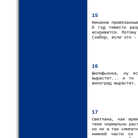
15
Никакие привязанны
й год тяжести раз
искривится. Потому
(забор, если это -
16
филифьонка, ну е
вырастет... и то 
виноград вырастет.
17
Cветлана, как вре
тени нормально рас
но он и так симпат
нижней части со 