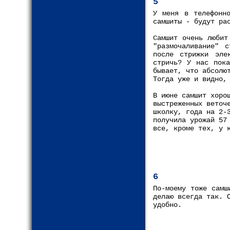
5
У меня в телефонно
самшиты - будут ра
Самшит очень любит
"размочаливание" 
после стрижки эле
стричь? У нас пока
бывает, что абсолю
Тогда уже и видно,
В июне самшит хоро
выстреженных веточ
школку, года на 2-
получила урожай 57
все, кроме тех, у 
6
По-моему тоже самш
делаю всегда так. 
удобно.