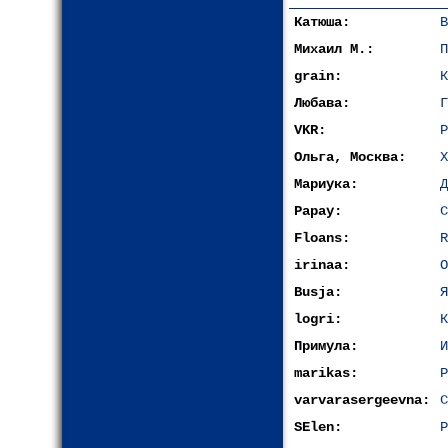
Катюша:
В
Михаил М.:
П
grain:
К
Любава:
Г
VKR:
Р
Ольга, Москва:
Х
Мариука:
Д
Papay:
С
Floans:
R
irinaa:
О
Busja:
Я
logri:
К
Примула:
И
marikas:
Р
varvarasergeevna:
С
SElen:
P