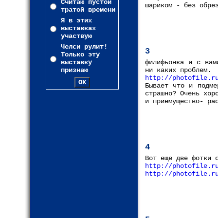
Считаю пустой
шариком - без обре
тратой времени
Я в этих
выставках
участвую
Челси рулит!
3
Только эту
выставку
филифьонка я с вам
признаю
ни каких проблем.
http://photofile.r
Бывает что и подме
страшно? Очень хор
и приемущество- ра
4
Вот еще две фотки 
http://photofile.r
http://photofile.r