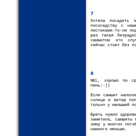
7
Хотела посадить э
пососедству с наш
листиками-то-ли по
раз такая безрадо
самшитом это случ
сейчас стоит без п
8
NEL, хорошо по ср
пень:-))
Если самшит наполо
солнце и ветер по
только у малышей п
Брать нужно здоров
заметила, самшиты 
зиму у многих поги
намного меньше.