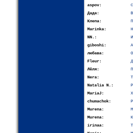
aspov:
С
Дада:
В
Клепа:
П
Marinka:
Н
NN.:
И
giboshi:
А
любава:
О
Fleur:
Д
Лёля:
П
Nera:
Т
Natalia N.:
Р
MariaJ:
Х
chumachok:
Р
Murena:
М
Murena:
К
irinaa:
Т