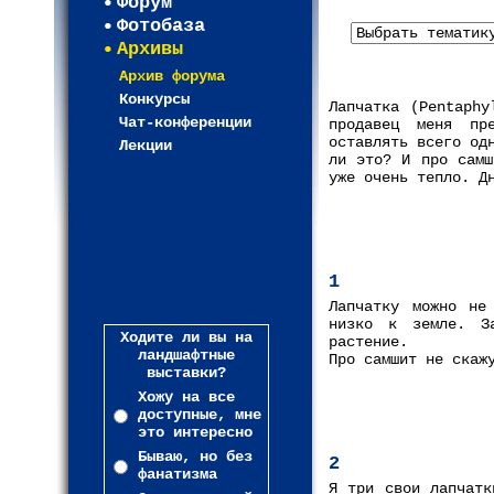
Форум
Фотобаза
Архивы
Архив форума
Конкурсы
Лапчатка (Pentaphy
Чат-конференции
продавец меня пр
оставлять всего од
Лекции
ли это? И про самш
уже очень тепло. Д
1
Лапчатку можно не
низко к земле. За
Ходите ли вы на
растение.
ландшафтные
Про самшит не скаж
выставки?
Хожу на все
доступные, мне
это интересно
Бываю, но без
2
фанатизма
Я три свои лапчатк