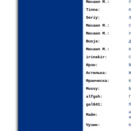
Михаил М.:
У
Tinna:
К
Seriy:
З
Михаил М.:
С
Михаил М.:
У
Busja:
Д
Михаил М.:
К
irinakir:
С
Ирэн:
В
Астилька:
Ж
Франческа:
К
Mussy:
Б
alfgsh:
Г
gal841:
П
Майя:
а
Чузик:
К