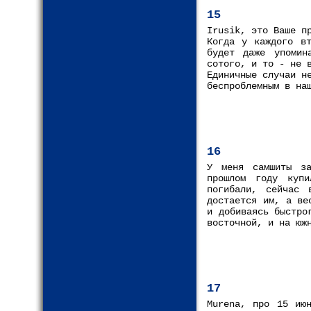
15
Irusik, это Ваше п
Когда у каждого вт
будет даже упомин
сотого, и то - не 
Единичные случаи н
беспроблемным в на
16
У меня самшиты за
прошлом году куп
погибали, сейчас 
достается им, а ве
и добиваясь быстро
восточной, и на юж
17
Murena, про 15 ию