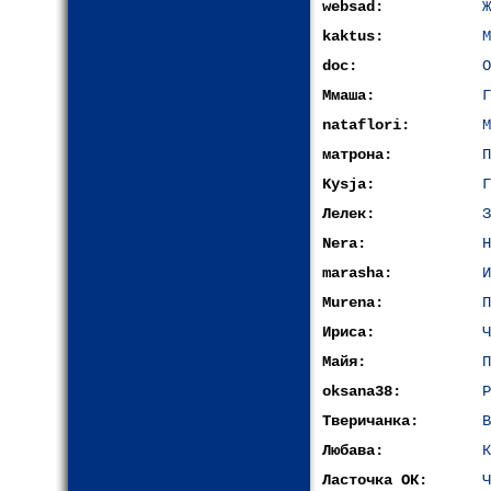
websad:
Ж
kaktus:
М
doc:
О
Ммаша:
Г
nataflori:
М
матрона:
П
Kysja:
Г
Лелек:
З
Nera:
Н
marasha:
И
Murena:
П
Ириса:
Ч
Майя:
П
oksana38:
Р
Тверичанка:
В
Любава:
К
Ласточка ОК:
Ч