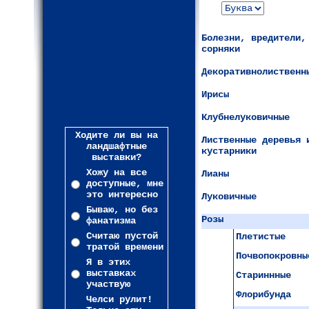
Болезни, вредители,
сорняки
Декоративнолиственн
Ирисы
Клубнелуковичные
Ходите ли вы на
Лиственные деревья 
ландшафтные
кустарники
выставки?
Хожу на все
Лианы
доступные, мне
это интересно
Луковичные
Бываю, но без
Розы
фанатизма
Считаю пустой
Плетистые
тратой времени
Почвопокровны
Я в этих
выставках
Стариннные
участвую
Флорибунда
Челси рулит!