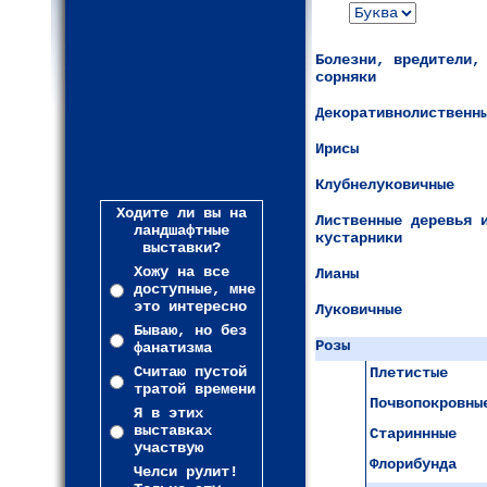
Болезни, вредители,
сорняки
Декоративнолиственн
Ирисы
Клубнелуковичные
Ходите ли вы на
Лиственные деревья 
ландшафтные
кустарники
выставки?
Хожу на все
Лианы
доступные, мне
это интересно
Луковичные
Бываю, но без
Розы
фанатизма
Считаю пустой
Плетистые
тратой времени
Почвопокровны
Я в этих
выставках
Стариннные
участвую
Флорибунда
Челси рулит!