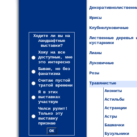
Декоративнолиственн
Ирисы
Клубнелуковичные
Ходите ли вы на
Лиственные деревья 
ландшафтные
кустарники
выставки?
Хожу на все
Лианы
доступные, мне
это интересно
Луковичные
Бываю, но без
Розы
фанатизма
Считаю пустой
Травянистые
тратой времени
Акониты
Я в этих
выставках
Астильбы
участвую
Астранции
Челси рулит!
Только эту
Астры
выставку
признаю
Башмачки
Бузульники