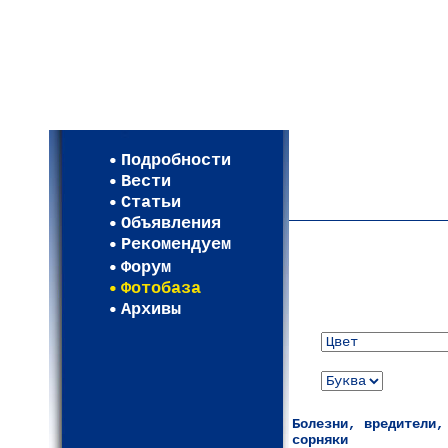
Мои настройки
Регистрация
Подробности
Карта WEBСАД в Моск
Вести
Карта WEBСАД в Лени
Статьи
(93)
Объявления
Рекомендуем
Форум
Фотобаза
Архивы
Болезни, вредители,
сорняки