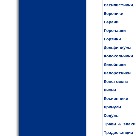
Василистники
Вероники
Герани
Горечавки
Горянки
Дельфиниумы
Колокольчики
Лилейники
Папоротники
Пенстемоны
Пионы
Посконники
Примулы
Седумы
Травы & злаки
Традесканции