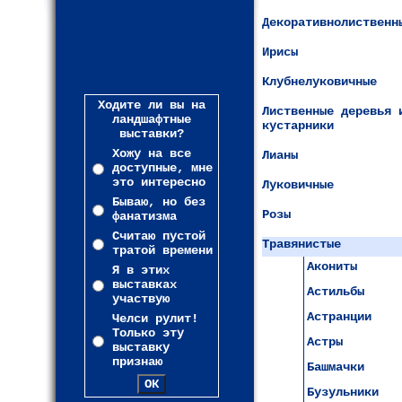
Декоративнолиственн
Ирисы
Клубнелуковичные
Ходите ли вы на
Лиственные деревья 
ландшафтные
кустарники
выставки?
Хожу на все
Лианы
доступные, мне
это интересно
Луковичные
Бываю, но без
Розы
фанатизма
Считаю пустой
Травянистые
тратой времени
Акониты
Я в этих
выставках
Астильбы
участвую
Астранции
Челси рулит!
Только эту
Астры
выставку
признаю
Башмачки
Бузульники