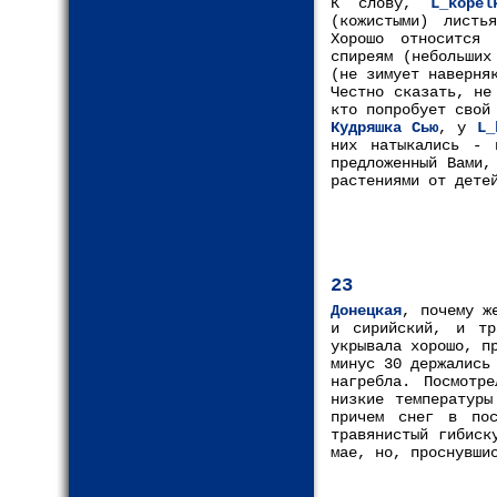
К слову,
L_kopel
(кожистыми) листь
Хорошо относится 
спиреям (небольших
(не зимует наверня
Честно сказать, не
кто попробует свой
Кудряшка Сью
, у
L_
них натыкались - 
предложенный Вами,
растениями от дете
23
Донецкая
, почему ж
и сирийский, и тр
укрывала хорошо, п
минус 30 держались
нагребла. Посмотр
низкие температуры
причем снег в по
травянистый гибиск
мае, но, проснувши