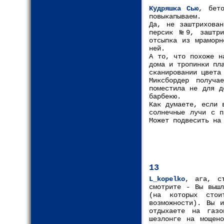
Кудряшка Сью
, бет
повыкапываем.
Да, не заштрихова
персик №9, заштри
отсыпка из мраморн
ней.
А то, что похоже н
дома и тропинки пл
сканировании цвета
Миксбордер получа
поместила не для д
барбекю.
Как думаете, если 
солнечные лучи с п
Может подвесить на
13
L_kopelko
, ага, ст
смотрите - Вы вышл
(на которых стои
возможности). Вы 
отдыхаете на газ
шезлонге на мощен