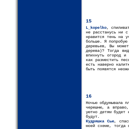
15
L_kopelko
, спилива
не расстанусь ни с
нравится тень на у
больше. Я попробую
деревьев, Вы может
дерева)? Тогда ви
впихнуть огород и 
как разместить пес
есть наверно калит
быть появятся неож
16
Ночью обдумывала п
черешню, а вправо
уютно детям будет 
будут.
Кудряшка Сью
, спас
моей схеме, тогда 