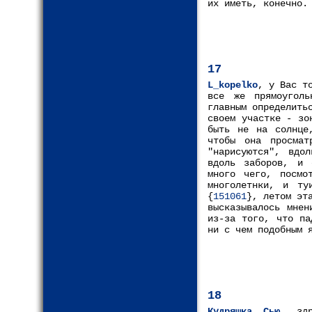
их иметь, конечно.
17
L_kopelko
, у Вас т
все же прямоуголь
главным определить
своем участке - зо
быть не на солнце
чтобы она просмат
"нарисуются", вдо
вдоль заборов, и 
много чего, посмо
многолетнки, и ту
{
151061
}, летом эт
высказывалось мнен
из-за того, что па
ни с чем подобным 
18
Кудряшка Сью
, зд