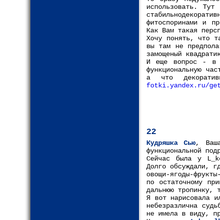
использовать. Тут
стабильнодекоратив
фитоспоринами и пр
Как Вам такая перс
Хочу понять, что т
вы там не предпола
замощеный квадрати
И еще вопрос - в 
функциональную час
а что декорати
fotki.yandex.ru/ge
22
Кудряшка Сью
, Ваш
функциональной под
Сейчас была у L_k
Долго обсуждали, г
овощи-ягоды-фрукты
по остаточному при
дальнюю тропинку, 
Я вот нарисовала и
небезразлична судь
не имела в виду, п