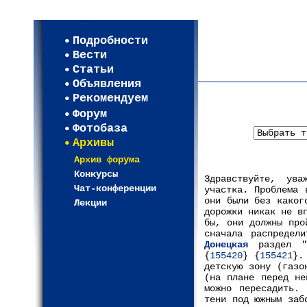
Мои настройки
Регистрация
Подробности
Карта WEBСАД в Моск
Вести
Карта WEBСАД в Лени
Статьи
(93)
Объявления
Рекомендуем
Форум
Фотобаза
Архивы
Архив форума
Конкурсы
Здравствуйте, ува
Чат-конференции
участка. Проблема 
они были без каког
Лекции
дорожки никак не в
бы, они должны про
сначала распредел
Донецкая
раздел "
{
155420
} {
155421
}.
детскую зону (газо
(на плане перед не
можно пересадить.
тени под южным заб