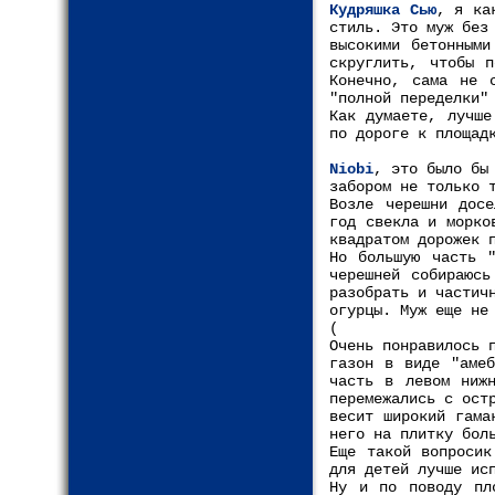
Кудряшка Сью
, я ка
стиль. Это муж без
высокими бетонными
скруглить, чтобы п
Конечно, сама не 
"полной переделки"
Как думаете, лучше
по дороге к площад
Niobi
, это было бы
забором не только 
Возле черешни досе
год свекла и морко
квадратом дорожек 
Но большую часть "
черешней собираюсь
разобрать и частич
огурцы. Муж еще не
(
Очень понравилось 
газон в виде "амеб
часть в левом ниж
перемежались с ост
весит широкий гама
него на плитку бол
Еще такой вопросик
для детей лучше ис
Ну и по поводу пл