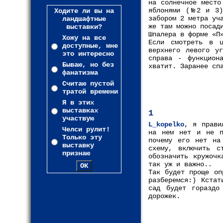
на солнечное место
яблонями (№2 и 3)
Ходите ли вы на
забором 2 метра уч
ландшафтные
же там можно посад
выставки?
Шпалера в форме «П
Хожу на все
Если смотреть в ц
доступные, мне
верхнего левого у
это интересно
справа - функцион
Бываю, но без
хватит. Заранее сп
фанатизма
Считаю пустой
тратой времени
Я в этих
выставках
1
участвую
L_kopelko
, я прави
Челси рулит!
на нем нет и не п
Только эту
почему его нет на
выставку
схему, включить с
признаю
обозначить кружочк
так уж и важно..
Так будет проще оп
разберемся:) Кстат
сад будет гораздо
дорожек.