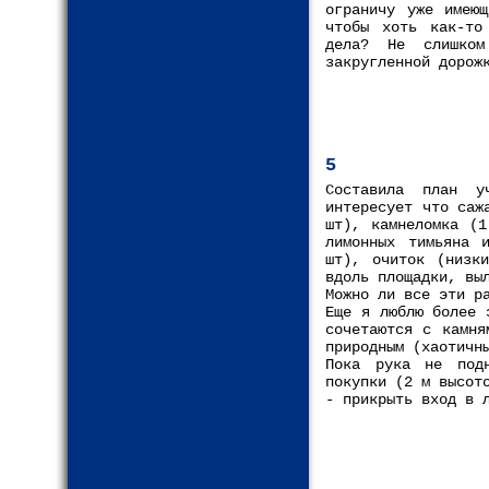
ограничу уже имеющ
чтобы хоть как-то
дела? Не слишком
закругленной дорож
5
Составила план у
интересует что саж
шт), камнеломка (1
лимонных тимьяна 
шт), очиток (низк
вдоль площадки, вы
Можно ли все эти р
Еще я люблю более 
сочетаются с камня
природным (хаотичн
Пока рука не подн
покупки (2 м высот
- прикрыть вход в 