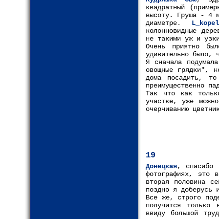
квадратный (пример
высоту. Груша - 4 
диаметре.
L_kopel
колонновидные дере
не такими уж и узк
Очень приятно бы
удивительно было, 
Я сначала подумала
овощные грядки", н
дома посадить, то
преимущественно па
Так что как толь
участке, уже можно
очерчиванию цветни
19
Донецкая
, спасибо 
фотографиях, это 
вторая половина се
поздно я доберусь 
Все же, строго под
получится только 
ввиду большой тру