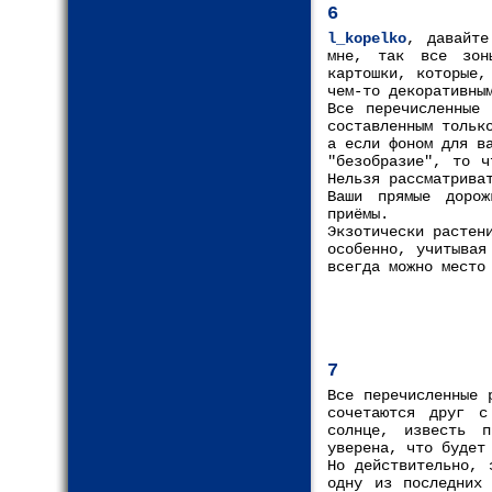
6
l_kopelko
, давайте
мне, так все зон
картошки, которые,
чем-то декоративны
Все перечисленные 
составленным тольк
а если фоном для в
"безобразие", то ч
Нельзя рассматрива
Ваши прямые дорож
приёмы.
Экзотически растен
особенно, учитывая
всегда можно место
7
Все перечисленные 
сочетаются друг с
солнце, известь 
уверена, что будет
Но действительно, 
одну из последних