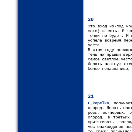
20
Это вход из-под кр
фото) и есть. В зо
точки не будет. И 
успела вовремя пер
месте.
В этом году черешн
тень на правый вер
самое светлое мест
Делать плотную сте
более ненавязчиво,
21
L_kopelko
, получае
огород. Делать пло
розы, во-первых, о
огород, в третьих
притягивать взгл
местонахождения пе
то сразу подумало