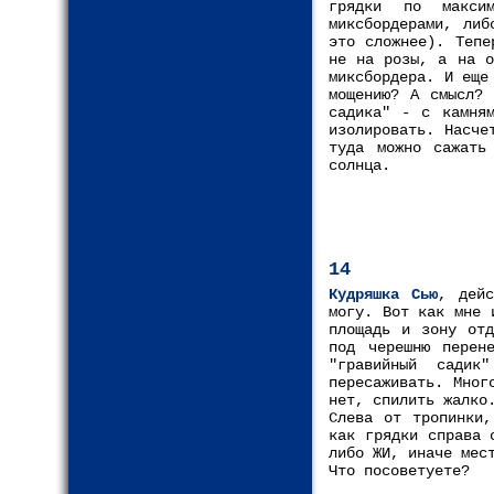
грядки по макси
миксбордерами, либ
это сложнее). Тепе
не на розы, а на о
миксбордера. И еще
мощению? А смысл? 
садика" - с камням
изолировать. Насче
туда можно сажать
солнца.
14
Кудряшка Сью
, дейс
могу. Вот как мне 
площадь и зону отд
под черешню перен
"гравийный сади
пересаживать. Мног
нет, спилить жалко
Слева от тропинки,
как грядки справа 
либо ЖИ, иначе мес
Что посоветуете?