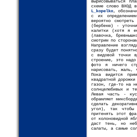
вырисовываться пл
схеме слово ВХОД в
L_kopelko
, обознач
с их определение
вероятно смотреть
(бербекю) - уточн
калитки (хотя я е
(лавочка, бревнышк
смотрим по сторона
Направление взгляд
сразу будет понятн
с видовой точки в
строение, это надо
фото я ничего ст
нарисовать, жаль, 
Пока видится при
квадратной дорожки
газон, где-то на н
солнцелюбивых и те
Левая часть - кус
обрамляют миксборд
сделать декоратив
угол), так чтобы
притенять этот фра
от колоновидной яб
даст тень, но неб
салаты, а самые со