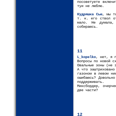
посоветуете включи
туи не люблю.
Кудряшка Сью
, мы т
т. к. его ствол о
мало. Не думала,
собираюсь.
11
L_kopelko
, нет, я 
Вопросы по новой с
Овальные зоны (не 
А что заштриховано
газоном в левом ни
ошибаюсь? Довольно
поддерживать.
Миксбордер, очерче
две части?
12