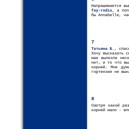
Напрашивается вы
fay-rodis
, а поп
бы Annabelle, ча
7
Татьяна Б.
, спас
Хочу высказать с
мае вылезли нес
нет, и то что вы
корней. Мне дум
гортензии не вык
8
Смотря какой ра
корней мало - вп