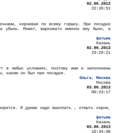
02.06.2013
22:20:51
очками, корневая по всему горшку. При посадке
на убыль. Может, жарковато именно ему было, а
фатьма
Казань
02.06.2013
23:29:21
ут в любых условиях, поэтому ими и заполонены
м, каким он был при посадке.
Ольга, Москва
Москва
03.06.2013
00:23:17
ворится. Я думаю надо выкопать , отмыть корни,
фатьма
Казань
03.06.2013
10:34:38