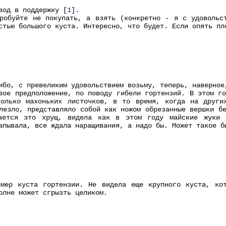
вод в поддержку [
1
].
робуйте не покупать, а взять (конкретно - я с удовольс
стью большого куста. Интересно, что будет. Если опять пл
ибо, с превеликим удовольствием возьму, теперь, наверное
вое предположение, по поводу гибели гортензий. В этом г
колько махоньких листочков, в то время, когда на други
лезло, представляло собой как ножом обрезанные вершки б
ается это хрущ, видела как в этом году майские жуки 
апывала, все ждала наращивания, а надо бы. Может такое б
змер куста гортензии. Не видела еще крупного куста, ко
олне может сгрызть целиком.