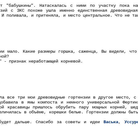
ят "бабушкины". Натаскалась с ними по участку пока н
нзий с ЗКС похоже ушла именно единственная древовидна
 И поливала, и притеняла, и место центральное. Что не та
ии мало. Какие размеры горшка, саженца, Вы видели, что
ной?
" - признак неработающей корневой.
ла все три мои древовидные гортензии в другое место, с
добавила в ямы компоста и немного универсальной Фертик
ой красавицы пришлось обрубить пару мощных корней, ше
еличилась в объёме, корешки белые. Гортензии должны быт
 будет дальше. Спасибо за советы и идеи
Васька
,
Уссур