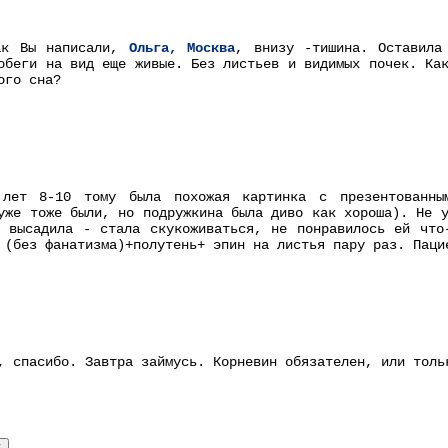
ак Вы написали,
Ольга, Москва
, внизу -тишина. Оставила
обеги на вид еще живые. Без листьев и видимых почек. Ка
ого сна?
лет 8-10 тому была похожая картинка с презентованным
уже тоже были, но подружкина была диво как хороша). Не 
 высадила - стала скукоживаться, не понравилось ей что
 (без фанатизма)+полутень+ эпин на листья пару раз. Паци
, спасибо. Завтра займусь. Корневин обязателен, или толь