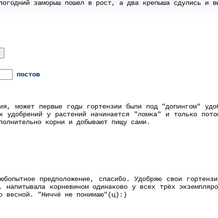
логодний заморыш пошел в рост, а два крепыша сдулись и в
постов
ия, может первые годы гортензии были под "допингом" удо
х удобрений у растений начинается "ломка" и только пото
полнительно корни и добывают пищу сами.
юбопытное предположение, спасибо. Удобряю свои гортенз
, напитывала корневином одинаково у всех трёх экземпляр
о весной. "Ниччё не понимаю"(ц):)