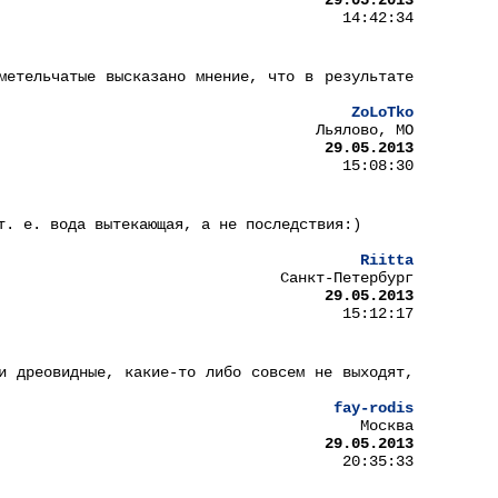
29.05.2013
14:42:34
метельчатые высказано мнение, что в результате
ZoLoTko
Льялово, МО
29.05.2013
15:08:30
т. е. вода вытекающая, а не последствия:)
Riitta
Санкт-Петербург
29.05.2013
15:12:17
и дреовидные, какие-то либо совсем не выходят,
fay-rodis
Москва
29.05.2013
20:35:33