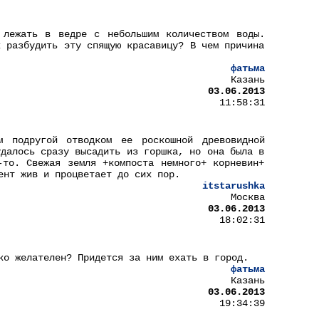
 лежать в ведре с небольшим количеством воды.
к разбудить эту спящую красавицу? В чем причина
фатьма
Казань
03.06.2013
11:58:31
 подругой отводком ее роскошной древовидной
удалось сразу высадить из горшка, но она была в
-то. Свежая земля +компоста немного+ корневин+
ент жив и процветает до сих пор.
itstarushka
Москва
03.06.2013
18:02:31
ко желателен? Придется за ним ехать в город.
фатьма
Казань
03.06.2013
19:34:39