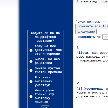
В этом году прош
Поиск по теме >>
Ходите ли вы на
ландшафтные
Показывать по
выставки?
Хожу на все
1
доступные, мне
Riitta
, как верс
это интересно
мере расхода эти
Бываю, но без
, нарасщивают до
фанатизма
Считаю пустой
тратой времени
Я в этих
выставках
2
участвую
[
1
]
Уссурочка
, л
Челси рулит!
корни отряхивала
Только эту
другое место ран
выставку
признаю