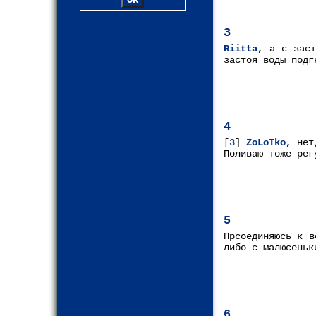
3
Riitta
, а с заст
застоя воды подг
4
[
3
]
ZoLoTko
, нет
Поливаю тоже рег
5
Прсоединяюсь к в
либо с малюсеньк
6