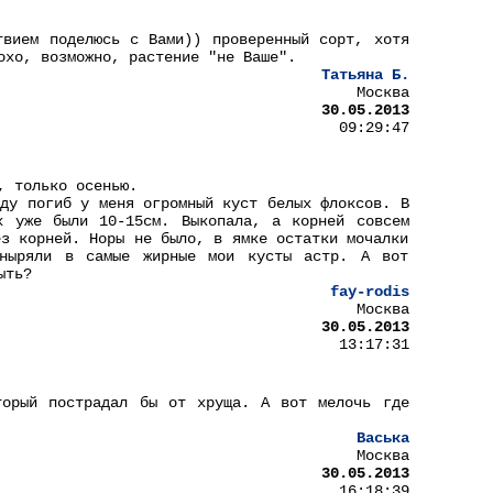
твием поделюсь с Вами)) проверенный сорт, хотя
охо, возможно, растение "не Ваше".
Татьяна Б.
Москва
30.05.2013
09:29:47
, только осенью.
оду погиб у меня огромный куст белых флоксов. В
х уже были 10-15см. Выкопала, а корней совсем
ез корней. Норы не было, в ямке остатки мочалки
ныряли в самые жирные мои кусты астр. А вот
ыть?
fay-rodis
Москва
30.05.2013
13:17:31
торый пострадал бы от хруща. А вот мелочь где
Васька
Москва
30.05.2013
16:18:39