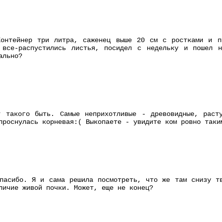
онтейнер три литра, саженец выше 20 см с ростками и п
 все-распустились листья, посидел с недельку и пошел 
ально?
т такого быть. Самые неприхотливые - древовидные, раст
проснулась корневая:( Выкопаете - увидите ком ровно таки
пасибо. Я и сама решила посмотреть, что же там снизу т
личие живой почки. Может, еще не конец?