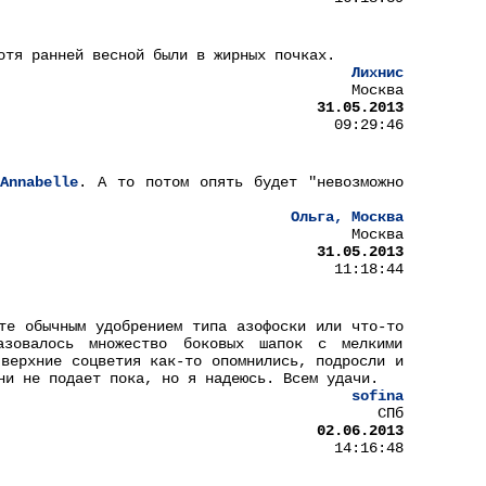
отя ранней весной были в жирных почках.
Лихнис
Москва
31.05.2013
09:29:46
Annabelle
. А то потом опять будет "невозможно
Ольга, Москва
Москва
31.05.2013
11:18:44
те обычным удобрением типа азофоски или что-то
зовалось множество боковых шапок с мелкими
 верхние соцветия как-то опомнились, подросли и
ни не подает пока, но я надеюсь. Всем удачи.
sofina
СПб
02.06.2013
14:16:48