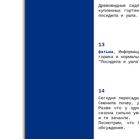
Древовидные сид
купленных горте
посидела и ушла.
13
фатьма
, Информац
горшка и нормаль
"Посидела и ушла
14
Сегодня пересади
Сменила почву, 
Разве что у одн
сезона сильно ув
и те зачахли.
Посмотрим, что
обсуждения.