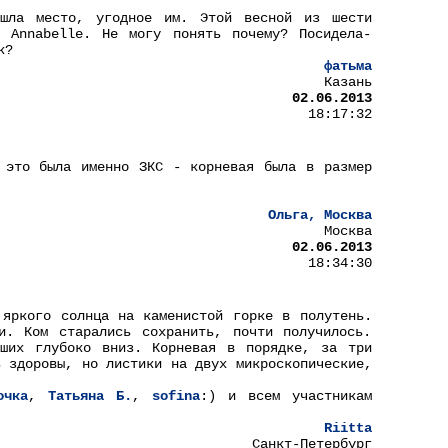
ашла место, угодное им. Этой весной из шести
я Annabelle. Не могу понять почему? Посидела-
к?
фатьма
Казань
02.06.2013
18:17:32
 это была именно ЗКС - корневая была в размер
Ольга, Москва
Москва
02.06.2013
18:34:30
 яркого солнца на каменистой горке в полутень.
и. Ком старались сохранить, почти получилось.
дших глубоко вниз. Корневая в порядке, за три
ь здоровы, но листики на двух микроскопические,
очка
,
Татьяна Б.
,
sofina
:) и всем участникам
Riitta
Санкт-Петербург