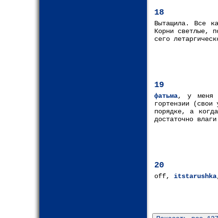
18
Вытащила. Все к
Корни светлые, п
сего летаргическ
19
фатьма
, у меня 
гортензии (свои 
порядке, а когда
достаточно влаги
20
off,
itstarushka