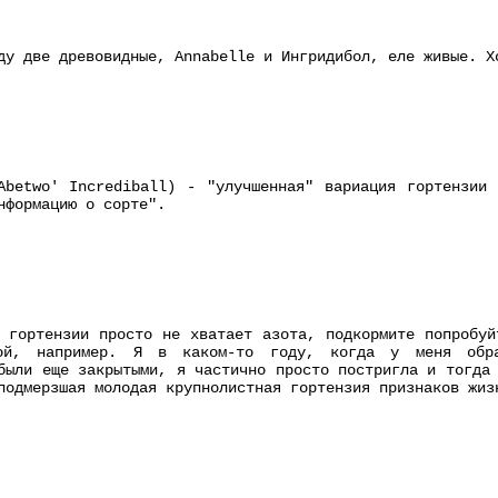
ду две древовидные, Annabelle и Ингридибол, еле живые. Х
Abetwo' Incrediball) - "улучшенная" вариация гортензии
нформацию о сорте".
 гортензии просто не хватает азота, подкормите попробуй
кой, например. Я в каком-то году, когда у меня обра
были еще закрытыми, я частично просто постригла и тогда
подмерзшая молодая крупнолистная гортензия признаков жиз