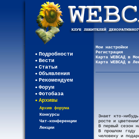
Мои настройки
Регистрация
Подробности
Карта WEBСАД в Мо
Вести
Карта WEBСАД в Ле
Статьи
Объявления
Рекомендуем
Форум
Фотобаза
Архивы
Архив форума
Конкурсы
Знает кто-нибудь
Чат-конференции
росте и цветении
В первый сезон н
Лекции
В прошлом году 
человеку и подар