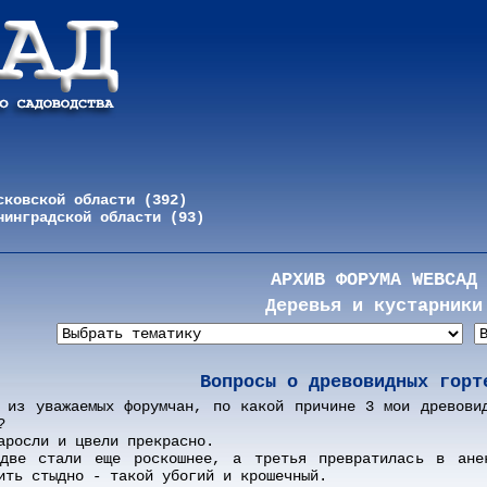
сковской области (392)
нинградской области (93)
АРХИВ ФОРУМА WEBСАД
Деревья и кустарники
Вопросы о древовидных горт
 из уважаемых форумчан, по какой причине 3 мои древови
?
аросли и цвели прекрасно.
две стали еще роскошнее, а третья превратилась в анек
ить стыдно - такой убогий и крошечный.