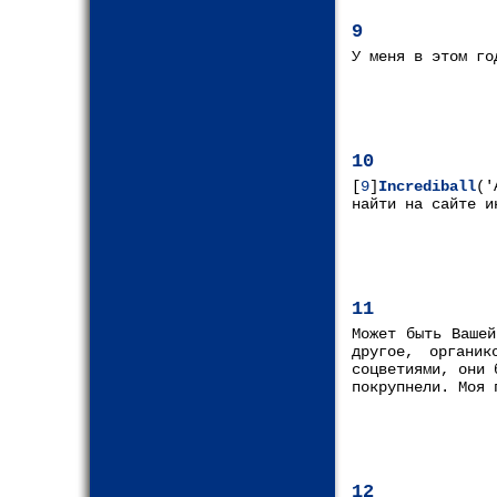
9
У меня в этом го
10
[
9
]
Incrediball
('
найти на сайте и
11
Может быть Вашей
другое, органи
соцветиями, они 
покрупнели. Моя 
12