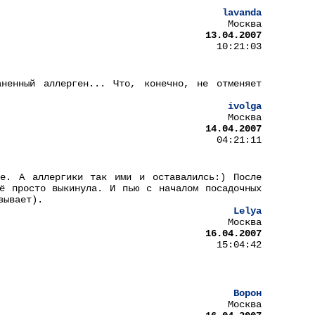
lavanda
Москва
13.04.2007
10:21:03
ненный аллерген... Что, конечно, не отменяет
ivolga
Москва
14.04.2007
04:21:11
ке. А аллергики так ими и оставалилсь:) После
ё просто выкинула. И пью с началом посадочных
зывает).
Lelya
Москва
16.04.2007
15:04:42
Ворон
Москва