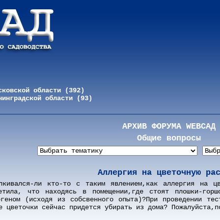
сковской области (392)
нинградской области (93)
АРХИВ ФОРУМА WEBСАД
Общие вопросы
Аллергия на цветочную ра
алкивался-ли кто-то с таким явлением,как аллергия на ц
етила, что находясь в помещении,где стоят плошки-горш
ргеном (исходя из собсвенного опыта)?При проведении тес
е цветочки сейчас придется убирать из дома? Пожалуйста,п