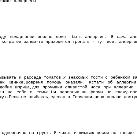
ивают аллергены.
аду пеларгонии вполне может быть аллергия. Я сама алл
 когда ее зачем-то приходится трогать - тут все, аллерги
ызывать и рассада томатов.У знакомых гости с ребенком з
ек Квинке.Вовремя помощь оказали. Кстати об аллергии
одобие шприца,для промывки слизистой носа при аллергии 
рен на себе и семье.Ни названия,ни фирмы не скажу-пр
жут.Если не ошибаюсь,сделан в Германии,цена вполне досту
 однозначно на грунт. Я чихаю и шмыгаю носом не только 