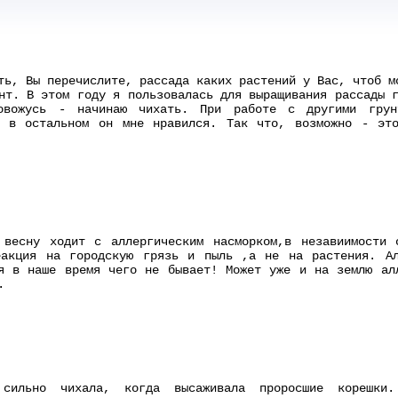
ть, Вы перечислите, рассада каких растений у Вас, чтоб м
нт. В этом году я пользовалась для выращивания рассады 
овожусь - начинаю чихать. При работе с другими грун
я в остальном он мне нравился. Так что, возможно - эт
 весну ходит с аллергическим насморком,в незавиимости
еакция на городскую грязь и пыль ,а не на растения. Ал
я в наше время чего не бывает! Может уже и на землю ал
.
сильно чихала, когда высаживала проросшие корешки