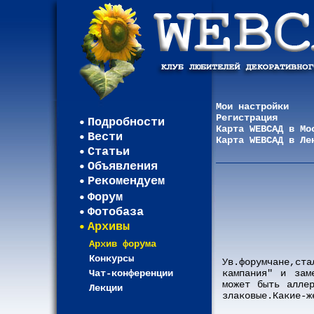
Мои настройки
Регистрация
Подробности
Карта WEBСАД в Мо
Вести
Карта WEBСАД в Ле
Статьи
Объявления
Рекомендуем
Форум
Фотобаза
Архивы
Архив форума
Конкурсы
Ув.форумчане,ст
Чат-конференции
кампания" и зам
может быть алле
Лекции
злаковые.Какие-ж