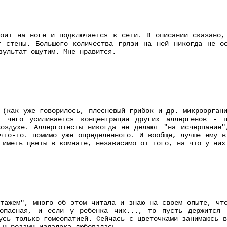
оит на ноге и подключается к сети. В описании сказано,
т стены. Большого количества грязи на ней никогда не ос
зультат ощутим. Мне нравится.
 (как уже говорилось, плесневый грибок и др. микроорган
а чего усиливается концентрация других аллергенов - 
воздухе. Аллерготесты никогда не делают "на исчерпание"
что-то. помимо уже определенного. И вообще, лучше ему в
 иметь цветы в комнате, независимо от того, на что у них
тажем", много об этом читала и знаю на своем опыте, чт
опасная, и если у ребенка чих..., то пусть держится 
усь только гомеопатией. Сейчась с цветочками занимаюсь 