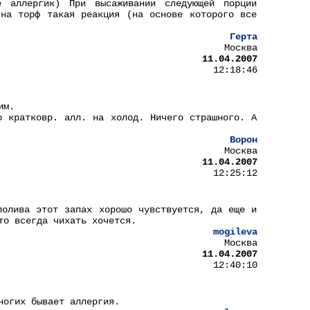
 аллергик) При высаживании следующей порции
на торф такая реакция (на основе которого все
Герта
Москва
11.04.2007
12:18:46
им.
о кратковр. алл. на холод. Ничего страшного. А
Ворон
Москва
11.04.2007
12:25:12
полива этот запах хорошо чувствуется, да еще и
то всегда чихать хочется.
mogileva
Москва
11.04.2007
12:40:10
ногих бывает аллергия.