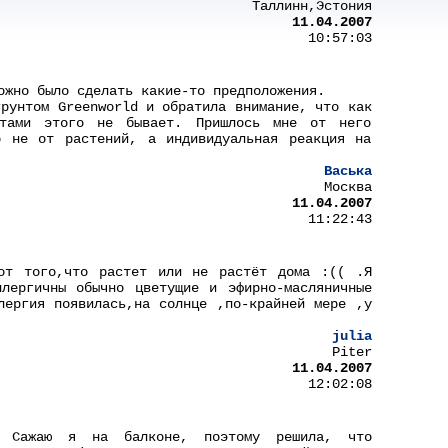
Таллинн,Эстония
11.04.2007
10:57:03
ожно было сделать какие-то предположения.
грунтом Greenworld и обратила внимание, что как
тами этого не бывает. Пришлось мне от него
о не от растений, а индивидуальная реакция на
Васька
Москва
11.04.2007
11:22:43
 от того,что растет или не растёт дома :(( .Я
лергичны обычно цветущие и эфирно-масляничные
лергия появилась,на солнце ,по-крайней мере ,у
julia
Piter
11.04.2007
12:02:08
. Сажаю я на балконе, поэтому решила, что