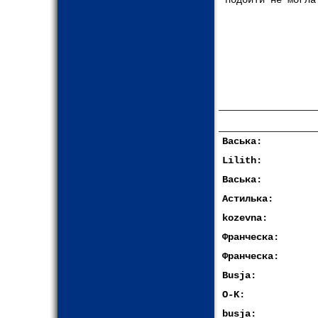
подойти не могла
Васька:
Lilith:
Васька:
Астилька:
kozevna:
Франческа:
Франческа:
Busja:
O-K:
busja: