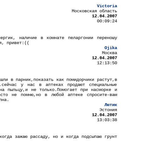
Victoria
Московская область
12.04.2007
00:09:24
ергик, наличие в комнате пеларгонии переношу
я, привет:((
Ojika
Москва
12.04.2007
12:13:50
ашли в парник,показать как помидорчики растут,в
,сейчас у нас в аптеках продают специальные
на пыльцу,и не только.Помогает при насморке и
осто не помню,но в любой аптеке спросите-вам
пна.
Лютик
Эстония
12.04.2007
13:03:38
когда зажаю рассаду, но и когда подсыпаю грунт