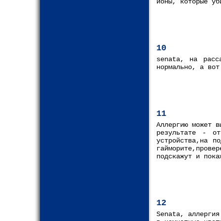
ионы, которые уб
10
senata, на расс
нормально, а вот
11
Аллергию может в
результате - от
устройства,на п
гайморите,прове
подскажут и пока
12
Senata, аллергия