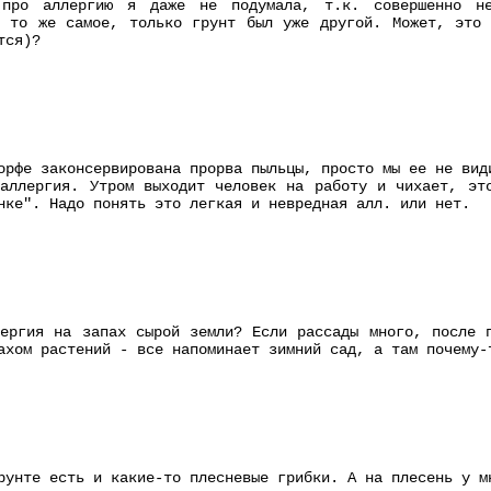
(про аллергию я даже не подумала, т.к. совершенно не
ь то же самое, только грунт был уже другой. Может, это 
тся)?
орфе законсервирована прорва пыльцы, просто мы ее не вид
аллергия. Утром выходит человек на работу и чихает, эт
нке". Надо понять это легкая и невредная алл. или нет.
ергия на запах сырой земли? Если рассады много, после 
ахом растений - все напоминает зимний сад, а там почему-
рунте есть и какие-то плесневые грибки. А на плесень у м