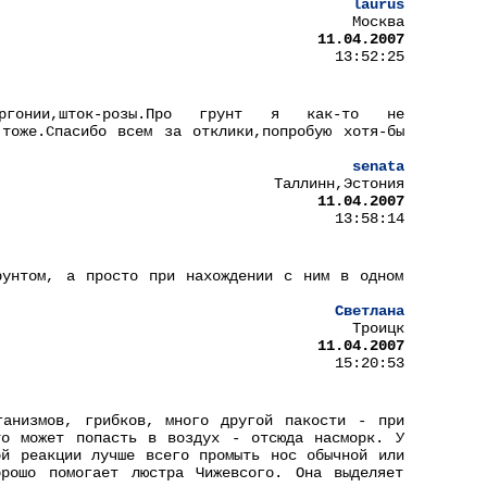
laurus
Москва
11.04.2007
13:52:25
,пеларгонии,шток-розы.Про грунт я как-то не
тоже.Спасибо всем за отклики,попробую хотя-бы
senata
Таллинн,Эстония
11.04.2007
13:58:14
рунтом, а просто при нахождении с ним в одном
Светлана
Троицк
11.04.2007
15:20:53
ганизмов, грибков, много другой пакости - при
то может попасть в воздух - отсюда насморк. У
ой реакции лучше всего промыть нос обычной или
орошо помогает люстра Чижевсого. Она выделяет