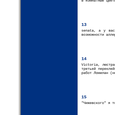
в комнатные цвет
13
senata, а у вас
возможности алле
14
Victoria, люстр
третьей перекле
работ Ломилан (н
15
"Чижевского" я т