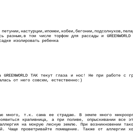
 петунии,настурции,ипомеи,кобеи,бегонии,подсолнухов
юсь разным,в том числе торфом для рассады и GREENWORLD 
садке изолировать ребенка
а GREENWORLD ТАК текут глаза и нос! Не при работе с г
алась от него совсем, естественно:)
аю много, т.к. сама ее страдаю. В земле много микроор
появиться крапивница, а при поливе, опрыскивании все э
аллергия на мокрую лесную землю. При возникновении так
ой. Чаще проветривайте помещение. Также от аллергии х