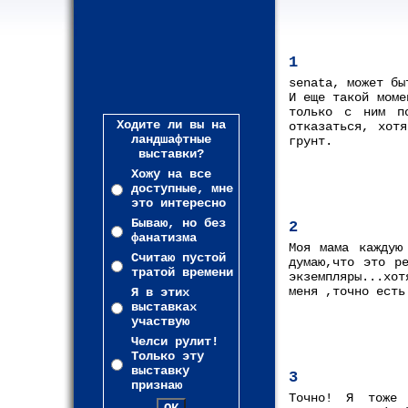
1
senata, может бы
И еще такой моме
только с ним п
Ходите ли вы на
отказаться, хот
ландшафтные
грунт.
выставки?
Хожу на все
доступные, мне
это интересно
Бываю, но без
2
фанатизма
Моя мама каждую
Считаю пустой
думаю,что это р
тратой времени
экземпляры...хот
меня ,точно есть
Я в этих
выставках
участвую
Челси рулит!
Только эту
выставку
3
признаю
Точно! Я тоже 