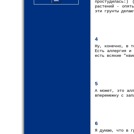
простудилась:) 
растений - опят
эти грунты делаю
4
Ну, конечно, в т
Есть аллергия и 
есть всякие "кви
5
А может, это алл
вперемежку с зап
6
Я думаю, что в г