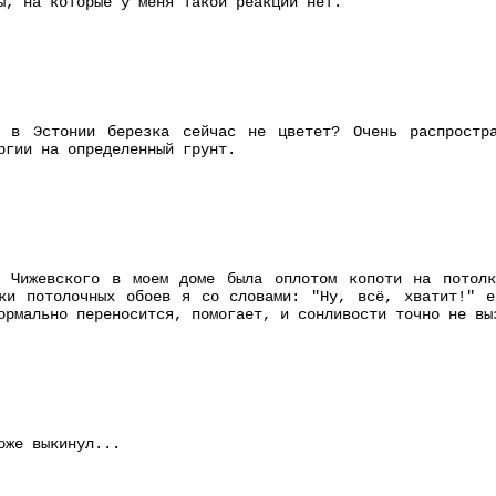
ы, на которые у меня такой реакции нет.
 в Эстонии березка сейчас не цветет? Очень распростра
ргии на определенный грунт.
а Чижевского в моем доме была оплотом копоти на потол
йки потолочных обоев я со словами: "Ну, всё, хватит!" е
ормально переносится, помогает, и сонливости точно не вы
оже выкинул...