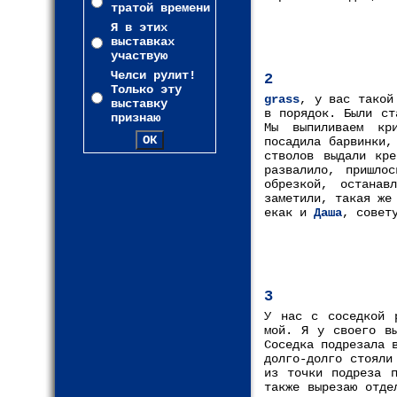
тратой времени
Я в этих
выставках
участвую
Челси рулит!
2
Только эту
grass
, у вас такой
выставку
в порядок. Были ст
признаю
Мы выпиливаем кр
посадила барвинки,
стволов выдали кре
развалило, пришло
обрезкой, остана
заметили, такая же
екак и
Даша
, совет
3
У нас с соседкой 
мой. Я у своего вы
Соседка подрезала 
долго-долго стояли
из точки подреза п
также вырезаю отде