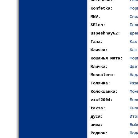
helen2561:
Гиб
Konfetka:
Фор
MNV:
Сне
SElen:
Бел
uspeshnay62:
Дре
Гапа:
Как
Юличка:
Каш
Кошачья Мята:
Фор
Юличка:
Цве
Mescalero:
Над
ТолянКа:
Ржа
Колокшанка:
Мож
vicf2004:
Бол
taxsa:
Сно
дуся:
Ито
зима:
Выб
Родион:
Под