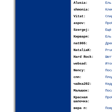
Alusia:
Ель
shmonia:
Кле
Vitat:
Спи
aspov:
Про
Szergej:
Ещё
Кирваря:
Ель
nat865:
Дре
NataliaK:
Pru
Hard Rock:
Шют
websad:
Ито
Nency:
Пос
cnn:
Пло
чайка202:
Кед
Малышок:
Пос
Красная
Про
шапочка:
вера п:
Пов