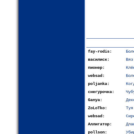
fay-rodis:
Бол
василиск:
Вяз
пионер:
Клё
websad:
Бол
poljanka:
Ког
снегурочка:
Чуб
Ganya:
Дек
ZoLoTko:
Туя
websad:
Сир
Аллигатор:
Дла
pollson:
Уби