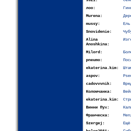
ss21:
Сея
лоо:
Гин
Murena:
Дер
mussy:
Ель
Snovidenie:
Чуб
Alina
Изг
Anoshkina:
Milord:
Бол
pneumo:
Пос
ekaterina.kim:
Шта
aspov:
Pse
cadovvvnik:
Вре
Коломчанка:
Вей
ekaterina.kim:
Стр
Винни Пух:
Кал
Франческа:
Men
Szergej:
Ещё