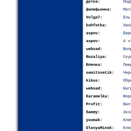
детка:
Под
филифьонка:
Мет
Volga7:
Ель
kohfetka:
Хво
aspov:
Бер
aspov:
А ч
websad:
Воп
Rozaliya:
Ску
Юличка:
Пие
semitsvetik:
Чер
kikus:
Обр
websad:
Баг
Karamelka:
Фор
Profit:
Вил
Sammy:
Экз
yasmak:
Кле
OlesyaMinsk:
Кле