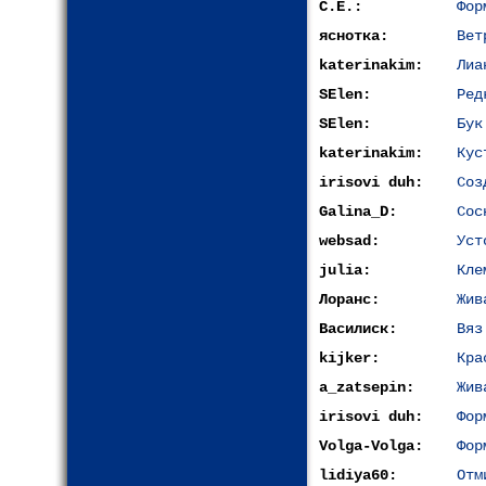
С.Е.:
Фор
яснотка:
Вет
katerinakim:
Лиа
SElen:
Ред
SElen:
Бук
katerinakim:
Кус
irisovi duh:
Соз
Galina_D:
Сос
websad:
Уст
julia:
Кле
Лоранс:
Жив
Василиск:
Вяз
kijkеr:
Кра
a_zatsepin:
Жив
irisovi duh:
Фор
Volga-Volga:
Фор
lidiya60:
Отм