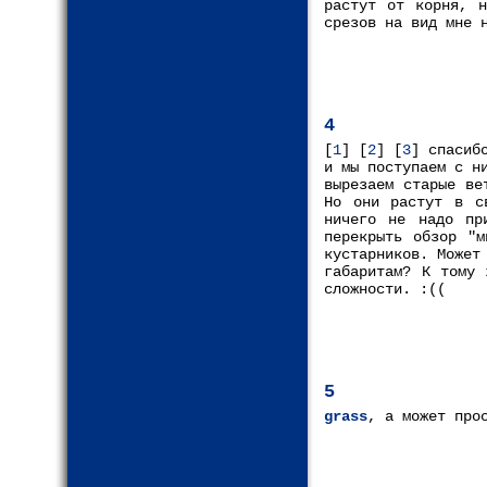
растут от корня, н
срезов на вид мне 
4
[
1
] [
2
] [
3
] спасиб
и мы поступаем с н
вырезаем старые ве
Но они растут в с
ничего не надо пр
перекрыть обзор "м
кустарников. Может
габаритам? К тому 
сложности. :((
5
grass
, а может про