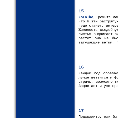
15
ZoLoTko
, режьте ла
что б эти растряпу
гуще станет, интер
Жимолость съедобну
листья выдвигает о
растет она не бы
загущающие ветки, 
16
Каждый год обрезаю
лучше ветвится и ф
стричь, возможно п
Зацветает и уже цв
17
Подскажите, как бы