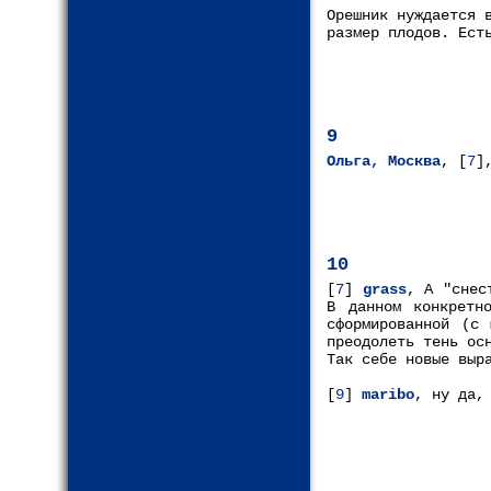
Орешник нуждается 
размер плодов. Ест
9
Ольга, Москва
, [
7
]
10
[
7
]
grass
, А "снес
В данном конкретн
сформированной (с 
преодолеть тень ос
Так себе новые выр
[
9
]
maribo
, ну да,