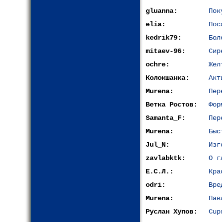
gluanna:
Пок
elia:
Пос
kedrik79:
Бол
mitaev-96:
Сир
ochre:
Жел
Колокшанка:
Акт
Murena:
Пер
Ветка Ростов:
Фор
Samanta_F:
Пер
Murena:
Быс
Jul_N:
Изг
zavlabktk:
О г
Е.С.Л.:
Кра
odri:
Вре
Murena:
Пав
Руслан Хупов:
Cup