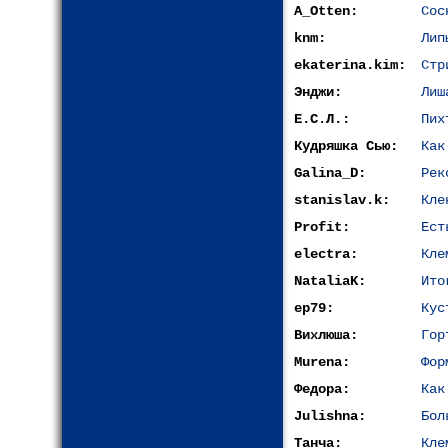
A_Otten:
Сос
knm:
Лип
ekaterina.kim:
Стр
Энджи:
Лиш
Е.С.Л.:
Пих
Кудряшка Сью:
Как
Galina_D:
Рек
stanislav.k:
Кле
Profit:
Ест
electra:
Кле
NataliaK:
Ито
ep79:
Кус
Вихлюша:
Гор
Murena:
Фор
Федора:
Как
Julishna:
Бол
Танча:
Кле