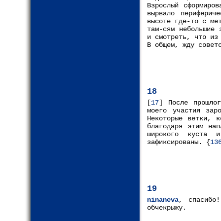
Взрослый сформиров
вырвало периферич
высоте где-то с ме
там-сям небольшие 
и смотреть, что из
В общем, жду совет
18
[
17
] После прошло
моего участия зар
Некоторые ветки, к
благодаря этим нап
широкого куста 
зафиксированы. {
13
19
ninaneva
, спасибо
обчекрыжу.