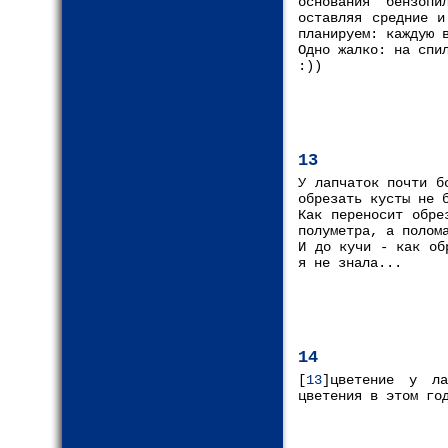
основания бензопи
оставляя средние и
планируем: каждую 
Одно жалко: на спи
:))
13
У лапчаток почти б
обрезать кусты не 
Как переносит обре
полуметра, а полом
И до кучи - как об
я не знала...
14
[
13
]цветение у ла
цветения в этом го