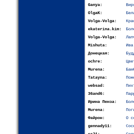
Ganya:
Вир
OlgaK:
Бел
Volga-Volga:
Кра
ekaterina.kim:
Бол
Volga-Volga:
Лап
Mishuta:
Ива
Донецкая:
Буд
ochre:
Цве
Murena:
Бам
Tatayna:
Пож
websad:
Пих
36and6:
Пар
Ирина Пенза:
Бол
Murena:
Пог
Файрон:
О с
gennady11:
Сос