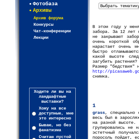
Фотобаза
Архивы
Архив форума
Конкурсы
В этом году у меня
Чат-конференции
забора. За 12 лет 
не закрывают забо
Лекции
очень короткой об
нарастает очень м
быстро отламывают
какой высоте сле
загубить растения?
Размер "бедствия" 
http://picasaweb.g
снимка.
Ходите ли вы на
ландшафтные
выставки?
1
Хожу на все
grass
, специально 
доступные, мне
весь был в заросля
это интересно
на разной высоте. 
Бываю, но без
групировались не н
фанатизма
эстетчный получал
Считаю пустой
поросоль пойдет, е