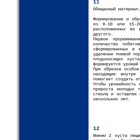
11
Обещанный материал
Формирование и обр
из 8-10 или 15-2
расположенных во 
другого.
Первое прореживан
количество побего
сформированных в 
удалении пневой по
плодоносящих куст
формируется урожай
При обрезке особое
находящие внутри
помогает создать о
Чтобы урожайность 
прироста молодых 
ствола и оставляя 
нескольких лет.
12
Имеем 2 куста лещи