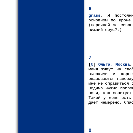
6
grass
, Я постоянн
основном по кроне
(парочкой за сезон
нижний ярус?:)
7
[
6
]
Ольга, Москва
,
меня живут на сво
высокими и корне
оказываются наверх
мне не справиться 
Видимо нужно попро
ноги, как советуе
Такой у меня есть
даёт немерено. Спа
8