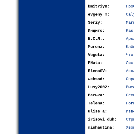
DmitriyB:
Про
evgeny m:
Cal
Seriy:
Маг
Индиго:
Как
Е.С.Л.:
Арк
Murena:
Клё
Vegeta:
Что
PNata:
Лис
ElenaSV:
Акк
websad:
Опр
Lusy2002:
Выс
Васька:
Осе
Telena:
Пог
uliss_a:
Изв
irisovi duh:
Стр
mishautina:
Хво